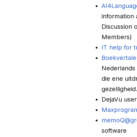
AI4Language
information 
Discussion o
Members)
IT help for 
Boekvertaler
Nederlands v
die ene uit
gezellighei
DejaVu user
Maxprogram
memoQ@gro
software