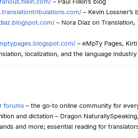
farious.filkin.com/
– Paul Filkin’s blog
translationtribulations.com/
– Kevin Lossner’s 
adiaz.blogspot.com/
– Nora Díaz on Translation,
emptypages.blogspot.com/
– eMpTy Pages, Kirt
slation, localization, and the language industry
r forums
– the go-to online community for every
ition and dictation – Dragon NaturallySpeaking
nds and more; essential reading for translator