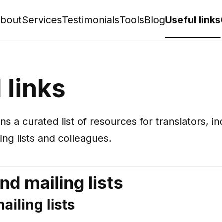
bout
Services
Testimonials
Tools
Blog
Useful links
 links
ns a curated list of resources for translators, 
ing lists and colleagues.
d mailing lists
ailing lists