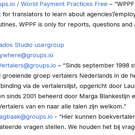
ps.io
/ World Payment Practices Free
– “WPPF 
st for translators to learn about agencies’/empl
tines. WPPF is only for reports, questions and
Trados Studio usergroup
nywhere@groups.io
Vertalers@groups.io
– “Sinds september 1998 s
 groeiende groep vertalers Nederlands in de h
rbinding via de vertalerslijst, opgericht door Lau
n sinds 2001 beheerd door Marga Blankestijn 
ertalers van en naar alle talen zijn welkom.”
aagbaak@groups.io
- “Hier kunnen boekvertaler
lateerde vragen stellen. We houden het bij vra