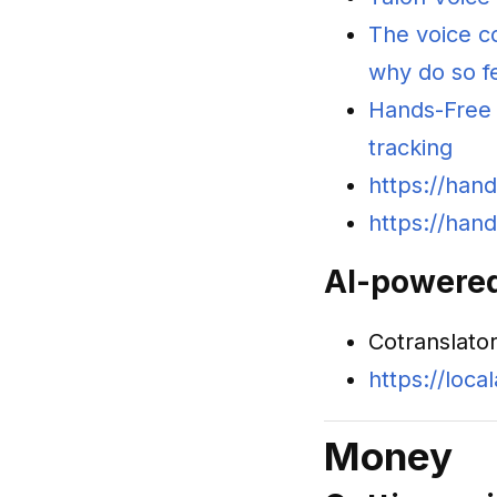
The voice co
why do so f
Hands-Free 
tracking
https://han
https://han
AI-powered 
Cotranslator
https://local
Money