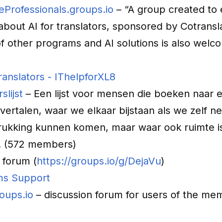
Professionals.groups.io
– “A group created to
about AI for translators, sponsored by Cotransl
f other programs and AI solutions is also welc
translators - IThelpforXL8
slijst
– Een lijst voor mensen die boeken naar e
ertalen, waar we elkaar bijstaan als we zelf ne
drukking kunnen komen, maar waar ook ruimte i
d. (572 members)
 forum (
https://groups.io/g/DejaVu
)
s Support
ups.io
– discussion forum for users of the m