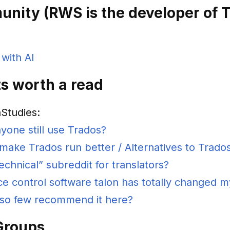
ity (RWS is the developer of 
 with AI
ts worth a read
nStudies:
yone still use Trados?
make Trados run better / Alternatives to Trado
chnical” subreddit for translators?
e control software talon has totally changed my
so few recommend it here?
Groups