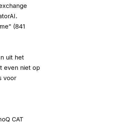
 exchange
atorAI.
ome” (841
n uit het
t even niet op
s voor
emoQ CAT