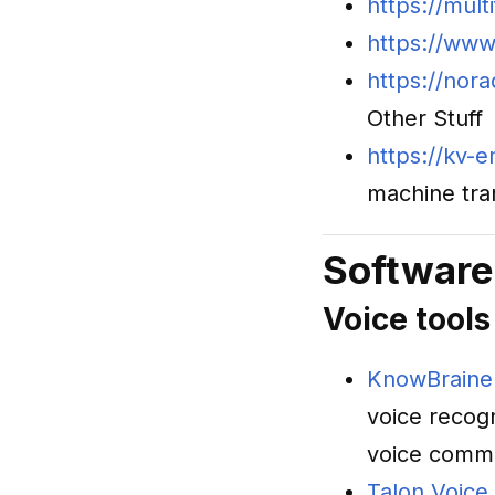
https://multi
https://www.
https://nor
Other Stuff
https://kv-
machine tran
Software
Voice tools
KnowBraine
voice recogn
voice comma
Talon Voice