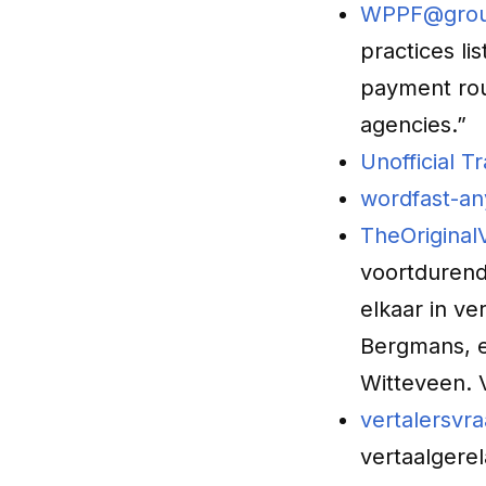
WPPF@grou
practices li
payment rou
agencies.”
Unofficial 
wordfast-a
TheOriginal
voortdurend
elkaar in ve
Bergmans, e
Witteveen. V
vertalersvr
vertaalgere