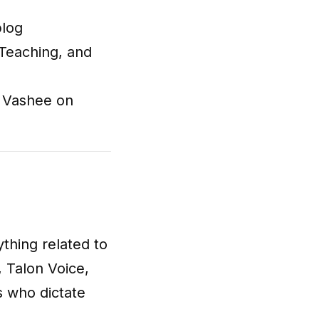
blog
 Teaching, and
i Vashee on
thing related to
, Talon Voice,
s who dictate