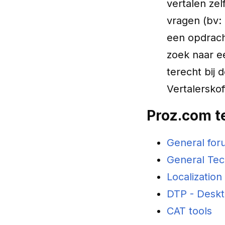
vertalen zel
vragen (bv: 
een opdracht
zoek naar e
terecht bij 
Vertalersko
Proz‌.com 
General for
General Tec
Localization
DTP - Deskt
CAT tools