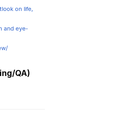
look on life,
n and eye-
ew/
ding/QA)