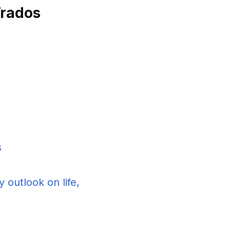
Trados
s
 outlook on life,