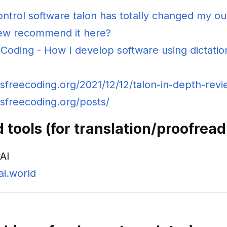
ntrol software talon has totally changed my out
ew recommend it here?
Coding - How I develop software using dictatio
dsfreecoding.org/2021/12/12/talon-in-depth-revi
dsfreecoding.org/posts/
tools (for translation/proofrea
AI
ai.world