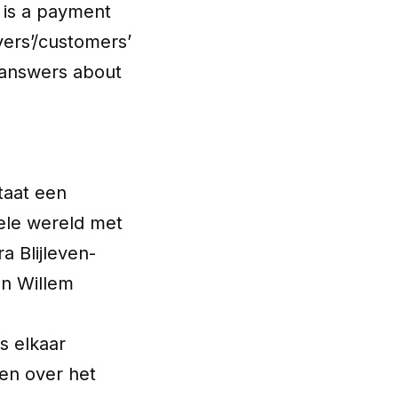
is a payment
oyers’/customers’
 answers about
taat een
ele wereld met
ra Blijleven-
en Willem
s elkaar
gen over het