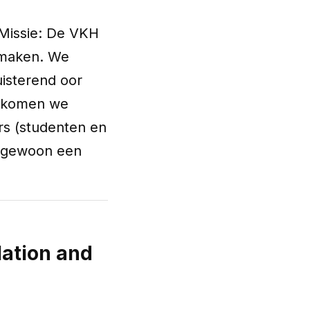
Missie: De VKH
e maken. We
uisterend oor
ep komen we
rs (studenten en
of gewoon een
lation and