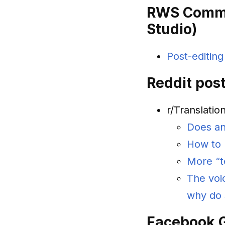
RWS Commun
Studio)
Post-editing
Reddit pos
r/Translatio
Does an
How to 
More “te
The voic
why do 
Facebook 